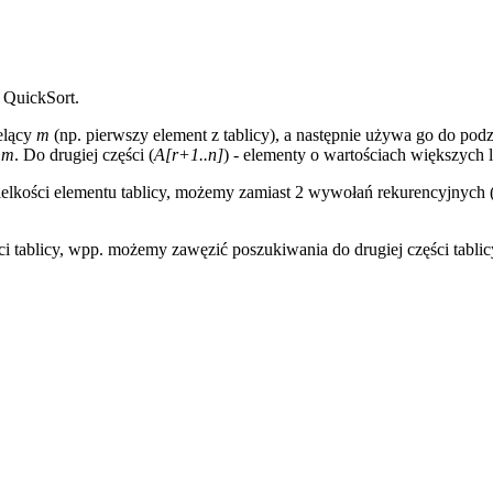
 QuickSort.
elący
m
(np. pierwszy element z tablicy), a następnie używa go do podzi
h
m
. Do drugiej części (
A[r+1..n]
) - elementy o wartościach większych
ielkości elementu tablicy, możemy zamiast 2 wywołań rekurencyjnych 
części tablicy, wpp. możemy zawęzić poszukiwania do drugiej części tab