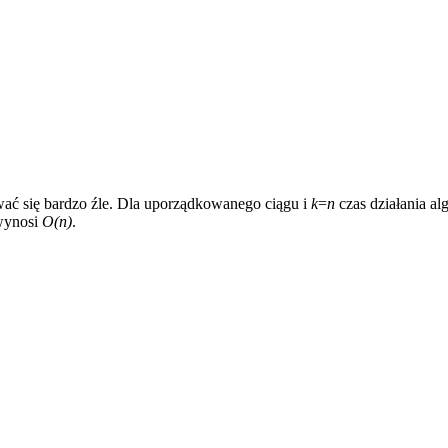
ać się bardzo źle. Dla uporządkowanego ciągu i
k
=
n
czas działania al
 wynosi
O(n)
.