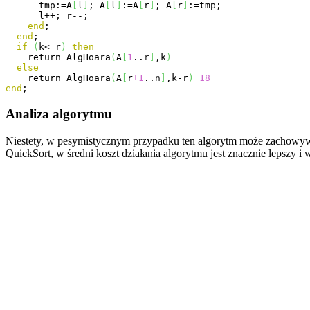
      tmp:=A
[
l
]
; A
[
l
]
:=A
[
r
]
; A
[
r
]
:=tmp; 

      l++; r--; 

end
; 

end
; 

if
(
k<=r
)
then
    return AlgHoara
(
A
[
1
..
r
]
,k
)
else
    return AlgHoara
(
A
[
r
+1
..
n
]
,k-r
)
18
end
;
Analiza algorytmu
Niestety, w pesymistycznym przypadku ten algorytm może zachowyw
QuickSort, w średni koszt działania algorytmu jest znacznie lepszy i