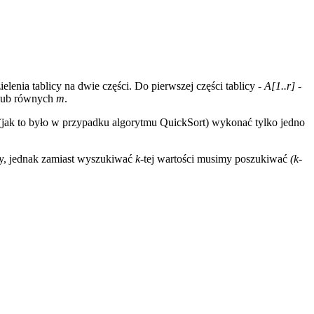
elenia tablicy na dwie części. Do pierwszej części tablicy -
A[1..r]
-
 lub równych
m
.
(jak to było w przypadku algorytmu QuickSort) wykonać tylko jedno
licy, jednak zamiast wyszukiwać
k
-tej wartości musimy poszukiwać
(k-