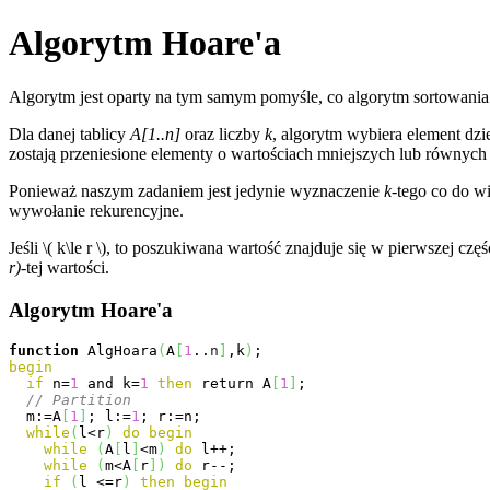
Algorytm Hoare'a
Algorytm jest oparty na tym samym pomyśle, co algorytm sortowania
Dla danej tablicy
A[1..n]
oraz liczby
k
, algorytm wybiera element dzi
zostają przeniesione elementy o wartościach mniejszych lub równyc
Ponieważ naszym zadaniem jest jedynie wyznaczenie
k
-tego co do w
wywołanie rekurencyjne.
Jeśli \( k\le r \), to poszukiwana wartość znajduje się w pierwszej 
r)
-tej wartości.
Algorytm Hoare'a
function
 AlgHoara
(
A
[
1
..
n
]
,k
)
begin
if
 n=
1
and
 k=
1
then
 return A
[
1
]
; 

// Partition 
  m:=A
[
1
]
; l:=
1
; r:=n; 

while
(
l<r
)
do
begin
while
(
A
[
l
]
<m
)
do
 l++; 

while
(
m<A
[
r
]
)
do
 r--; 

if
(
l <=r
)
then
begin