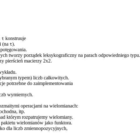
u
konstruuje
t
i (na
).
t
ę potęgowania.
wych tworzy porządek leksykograficzny na parach odpowiedniego typu
zy pierścień macierzy 2x2.
wykładu.
ybranym typem) liczb całkowitych.
acje potrzebne do zaimplementowania
liczb wymiernych.
ozmaitymi operacjami na wielomianach:
ochodna, itp.
 nad którym rozpatrujemy wielomiany.
 pakietu wielomianów jako funktora.
tylko dla liczb zmiennopozycyjnych,