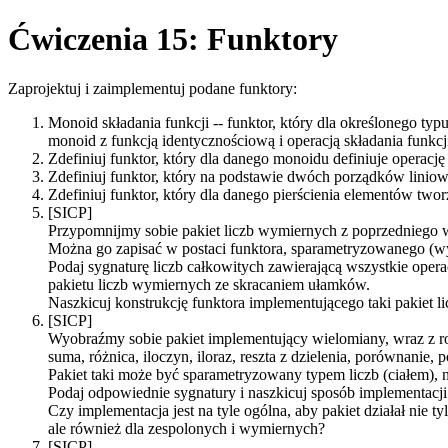
Ćwiczenia 15: Funktory
Zaprojektuj i zaimplementuj podane funktory:
Monoid składania funkcji -- funktor, który dla określonego typ
monoid z funkcją identycznościową i operacją składania funkcj
Zdefiniuj funktor, który dla danego monoidu definiuje operacj
Zdefiniuj funktor, który na podstawie dwóch porządków linio
Zdefiniuj funktor, który dla danego pierścienia elementów twor
[SICP]
Przypomnijmy sobie pakiet liczb wymiernych z poprzedniego 
Można go zapisać w postaci funktora, sparametryzowanego (w
Podaj sygnaturę liczb całkowitych zawierającą wszystkie oper
pakietu liczb wymiernych ze skracaniem ułamków.
Naszkicuj konstrukcję funktora implementującego taki pakiet 
[SICP]
Wyobraźmy sobie pakiet implementujący wielomiany, wraz z r
suma, różnica, iloczyn, iloraz, reszta z dzielenia, porównanie, p
Pakiet taki może być sparametryzowany typem liczb (ciałem),
Podaj odpowiednie sygnatury i naszkicuj sposób implementacji
Czy implementacja jest na tyle ogólna, aby pakiet działał nie 
ale również dla zespolonych i wymiernych?
[SICP]