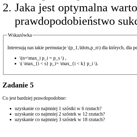
Jaka jest optymalna wartoś
prawdopodobieństwo sukc
Wskazówka
Interesują nas takie permutacje \(p_1,\ldots,p_n\) dla których, dla pew
\(n=\max_i p_i = p_s \) ,
\( \max_{i < s} p_i= \max_{i < k} p_i \).
Zadanie 5
Co jest bardziej prawdopodobne:
uzyskanie co najmniej 1 szóstki w 6 rzutach?
uzyskanie co najmniej 2 szóstek w 12 rzutach?
uzyskanie co najmniej 3 szóstek w 18 rzutach?