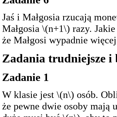
Jaś i Małgosia rzucają monet
Małgosia \(n+1\) razy. Jaki
że Małgosi wypadnie więcej
Zadania trudniejsze i
Zadanie 1
W klasie jest \(n\) osób. O
że pewne dwie osoby mają u