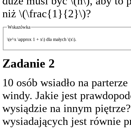
duże musi być \(n\), aby t
niż \(\frac{1}{2}\)?
Wskazówka
\(e^x \approx 1 + x\) dla małych \(x\).
Zadanie 2
10 osób wsiadło na parterze
windy. Jakie jest prawdopod
wysiądzie na innym piętrze
wysiadających jest równie 