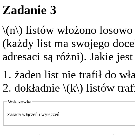
Zadanie 3
\(n\) listów włożono losowo
(każdy list ma swojego doc
adresaci są różni). Jakie je
żaden list nie trafił do w
dokładnie \(k\) listów tra
Wskazówka
Zasada włączeń i wyłączeń.