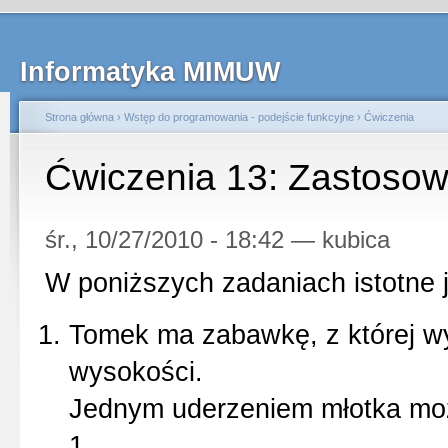
Informatyka MIMUW
Strona główna
›
Wstęp do programowania - podejście funkcyjne
›
Ćwiczenia
Ćwiczenia 13: Zastosow
śr., 10/27/2010 - 18:42 — kubica
W poniższych zadaniach istotne j
Tomek ma zabawkę, z której wy
wysokości.
Jednym uderzeniem młotka moż
1.