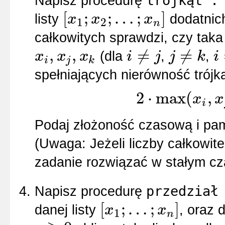
trójkąt :
Napisz procedurę
[
;
;
…
;
]
listy
dodatnich
x
x
x
1
2
n
[
x
1
;
x
2
;
…
;
x
n
]
całkowitych sprawdzi, czy taka
,
,
≠
≠
(dla
,
,
x
x
x
i
j
j
k
i
i
j
k
x
i
,
x
j
,
x
k
i
≠
j
j
≠
k
i
≠
k
spełniających nierówność trójką
2
⋅
max
(
,
x
x
i
2
Podaj złożoność czasową i pa
(Uwaga: Jeżeli liczby całkowit
zadanie rozwiązać w stałym cz
przedział
Napisz procedurę
[
;
…
;
]
danej listy
, oraz d
x
x
1
n
[
x
1
;
…
;
x
n
]