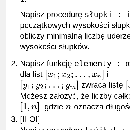
słupki : 
Napisz procedurę
początkowych wysokości słup
obliczy minimalną liczbę uder
wysokości słupków.
elementy : α
Napisz funkcję
[
;
;
…
,
]
dla list
i
x
x
x
1
2
n
[
x
1
;
x
2
;
…
,
x
n
]
[
;
;
…
;
]
[
zwraca listę
y
y
y
1
2
m
[
y
1
;
y
2
;
…
;
y
m
]
[
x
y
Możesz założyć, że liczby cał
[
1
,
]
, gdzie
oznacza długość 
n
n
[
1
,
n
]
n
[II OI]