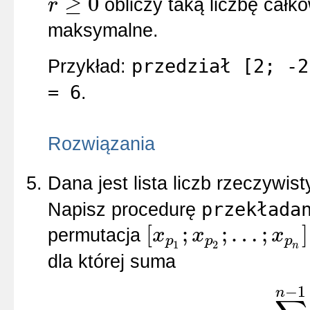
≥
0
obliczy taką liczbę całk
r
r
≥
0
maksymalne.
przedział [2; -2
Przykład:
= 6
.
Rozwiązania
Dana jest lista liczb rzeczywis
przekłada
Napisz procedurę
[
;
;
…
;
]
permutacja
x
x
x
p
p
p
[
x
p
1
;
x
p
2
;
…
;
x
p
n
]
1
2
n
dla której suma
−
1
n