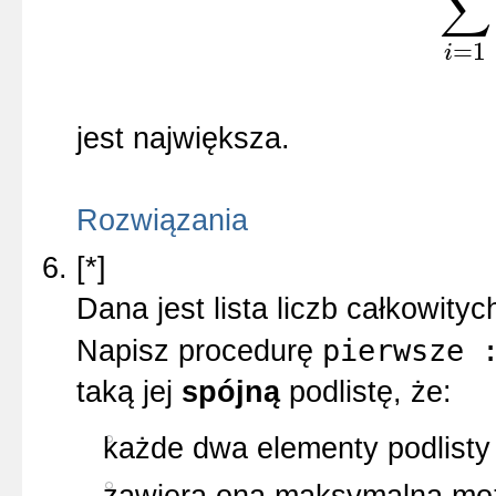
∑
=
1
i
jest największa.
Rozwiązania
[*]
Dana jest lista liczb całkowity
pierwsze 
Napisz procedurę
taką jej
spójną
podlistę, że:
każde dwa elementy podlisty
zawiera ona maksymalną moż