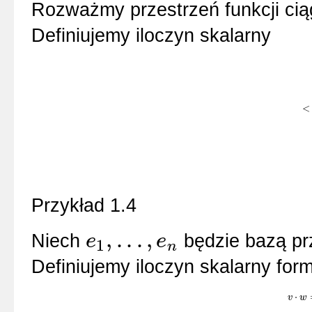
Rozważmy przestrzeń funkcji cią
Definiujemy iloczyn skalarny
<
<
f
,
Przykład 1.4
,
.
.
.
,
Niech
będzie bazą pr
e
e
1
n
e
1
,
.
.
.
,
e
n
Definiujemy iloczyn skalarny for
⋅
v
v
⋅
w
w
=
v