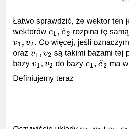
e
e
~
2
2
Łatwo sprawdzić, że wektor ten j
~
,
wektorów
rozpina tę samą
e
e
1
2
e
1
,
e
~
2
,
. Co więcej, jeśli oznaczy
v
v
1
2
v
1
,
v
2
,
oraz
są takimi bazami tej 
v
v
1
2
v
1
,
v
2
~
,
,
bazy
do bazy
ma wy
v
v
e
e
1
2
1
2
v
1
,
v
2
e
1
,
e
~
2
Definiujemy teraz
,
,
Oczywiście układy
i