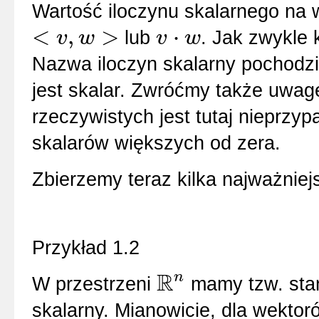
Wartość iloczynu skalarnego na
<
,
>
⋅
lub
. Jak zwykle 
v
w
v
w
<
v
,
w
>
v
⋅
w
Nazwa iloczyn skalarny pochodzi
jest skalar. Zwróćmy także uwagę
rzeczywistych jest tutaj nieprzy
skalarów większych od zera.
Zbierzemy teraz kilka najważnie
Przykład 1.2
R
n
W przestrzeni
mamy tzw. stan
R
n
skalarny. Mianowicie, dla wektor