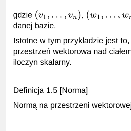
(
,
.
.
.
,
)
(
,
.
.
.
,
gdzie
,
v
v
w
w
1
1
n
(
v
1
,
.
.
.
,
v
n
)
(
w
1
,
.
.
.
,
w
n
)
danej bazie.
Istotne w tym przykładzie jest t
przestrzeń wektorowa nad ciałe
iloczyn skalarny.
Definicja 1.5 [Norma]
Normą na przestrzeni wektorowe