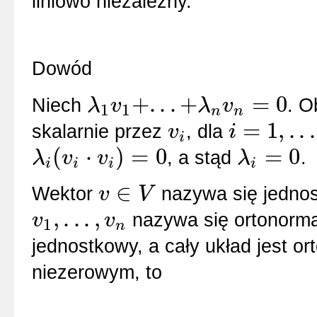
liniowo niezależny.
Dowód
+
.
.
.
+
=
0
Niech
. O
λ
v
λ
v
1
1
n
n
λ
1
v
1
+
.
.
.
+
λ
n
v
n
=
0
=
1
,
.
.
.
skalarnie przez
, dla
v
i
i
v
i
i
=
1
,
.
.
.
,
n
(
⋅
)
=
0
=
0
, a stąd
.
λ
v
v
λ
i
i
i
i
λ
i
(
v
i
⋅
v
i
)
=
0
λ
i
=
0
∈
Wektor
nazywa się jednos
v
V
v
∈
V
,
.
.
.
,
nazywa się ortonormal
v
v
1
n
v
1
,
.
.
.
,
v
n
jednostkowy, a cały układ jest or
niezerowym, to