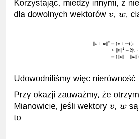
Korzystając, miedzy innymi, z n
dla dowolnych wektorów
,
, c
v
w
v
w
2
∥
+
∥
=
(
+
)
(
+
v
w
v
w
v
2
≤
∥
∥
+
2
|
⋅
‖
v
+
w
‖
2
=
(
v
+
w
)
(
v
+
w
)
=
‖
v
‖
2
+
2
v
v
=
(
∥
∥
+
∥
∥
)
v
w
Udowodniliśmy więc nierówność tró
Przy okazji zauważmy, że otrzym
Mianowicie, jeśli wektory
,
są 
v
w
v
w
to