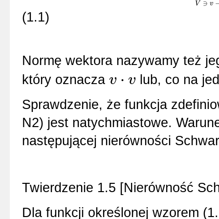
∋
V
V
∋
v
⟶
v
‖
(1.1)
Normę wektora nazywamy też jeg
⋅
który oznacza
lub, co na je
v
v
v
⋅
v
Sprawdzenie, że funkcja zdefinio
N2) jest natychmiastowe. Warun
następującej nierówności Schwar
Twierdzenie 1.5 [Nierówność Sc
Dla funkcji określonej wzorem (