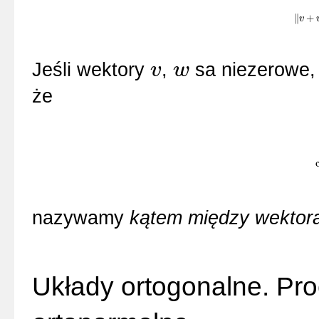
∥
+
‖
v
v
+
w
‖
Jeśli wektory
,
sa niezerowe, 
v
w
v
w
że
nazywamy
kątem między wektor
Układy ortogonalne. Pr