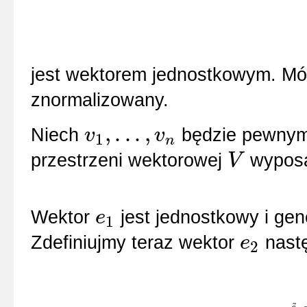
jest wektorem jednostkowym. M
znormalizowany.
,
.
.
.
,
Niech
będzie pewnym 
v
v
1
n
v
1
,
.
.
.
,
v
n
przestrzeni wektorowej
wyposa
V
V
Wektor
jest jednostkowy i ge
e
1
e
1
Zdefiniujmy teraz wektor
nast
e
2
e
2
~