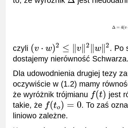
to, że wyróżnik
jest niedodatn
Δ
Δ
=
4
(
Δ
=
4
(
v
⋅
w
v
)
2
2
2
(
⋅
)
≤
∥
∥
∥
∥
czyli
. Po 
v
w
v
w
(
v
⋅
w
)
2
≤
‖
v
‖
2
‖
w
‖
2
dostajemy nierówność Schwarza
Dla udowodnienia drugiej tezy za
oczywiście w (1.2) mamy równość
(
)
że wyróżnik trójmianu
jest 
f
t
f
(
t
)
(
)
=
0
takie, że
. To zaś ozn
f
t
o
f
(
t
o
)
=
0
liniowo zależne.