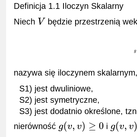
Definicja 1.1 Iloczyn Skalarny
Niech
będzie przestrzenią we
V
V
g
g
nazywa się iloczynem skalarnym, 
S1) jest dwuliniowe,
S2) jest symetryczne,
S3) jest dodatnio określone, tz
(
,
)
≥
0
(
,
nierówność
i
g
v
v
g
v
v
g
(
v
,
v
)
≥
0
g
(
v
,
v
)
=
0