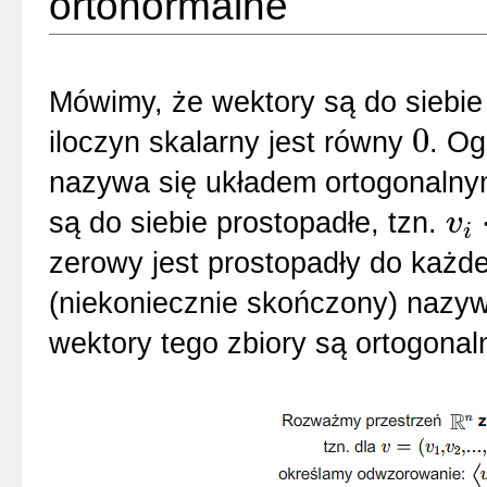
ortonormalne
Mówimy, że wektory są do siebi
0
iloczyn skalarny jest równy
. Og
0
nazywa się układem ortogonalnym
są do siebie prostopadłe, tzn.
v
i
v
i
⋅
v
j
=
0
zerowy jest prostopadły do każd
(niekoniecznie skończony) nazywa
wektory tego zbiory są ortogonal