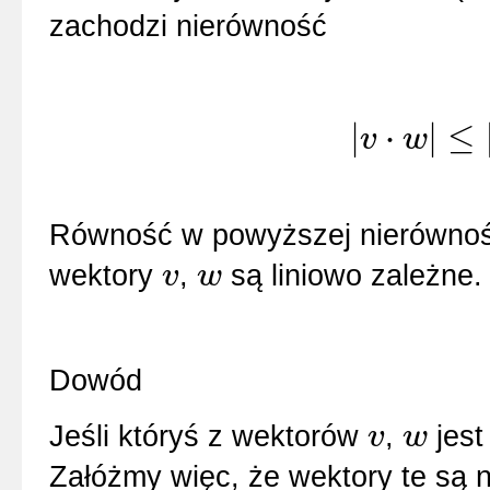
zachodzi nierówność
|
⋅
|
≤
v
w
|
v
⋅
w
|
≤
‖
v
‖
‖
w
‖
.
Równość w powyższej nierówności
wektory
,
są liniowo zależne.
v
w
v
w
Dowód
Jeśli któryś z wektorów
,
jest
v
w
v
w
Załóżmy więc, że wektory te są 