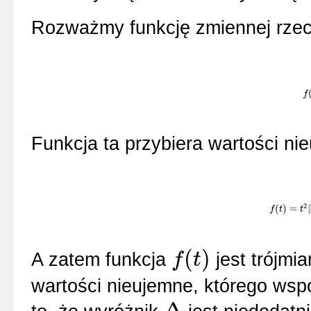
Rozważmy funkcję zmiennej rzec
f
f
(
t
Funkcja ta przybiera wartości ni
2
(
)
=
f
f
(
t
)
t
=
t
2
‖
v
‖
t
2
(
)
A zatem funkcja
jest trójm
f
t
f
(
t
)
wartości nieujemne, którego wsp
Δ