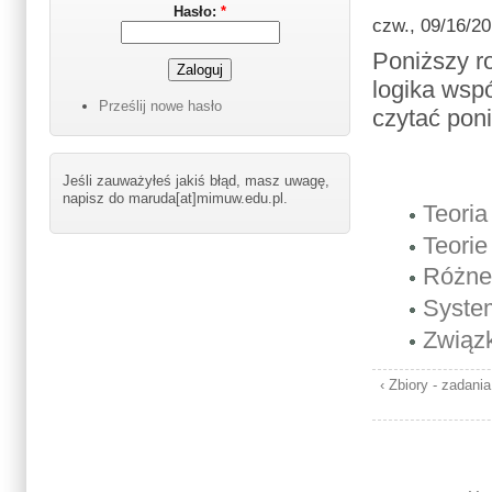
Hasło:
*
czw., 09/16/20
Poniższy r
logika wsp
Prześlij nowe hasło
czytać poni
Jeśli zauważyłeś jakiś błąd, masz uwagę,
napisz do maruda[at]mimuw.edu.pl.
Teoria
Teori
Różne 
Syste
Związk
‹ Zbiory - zadania