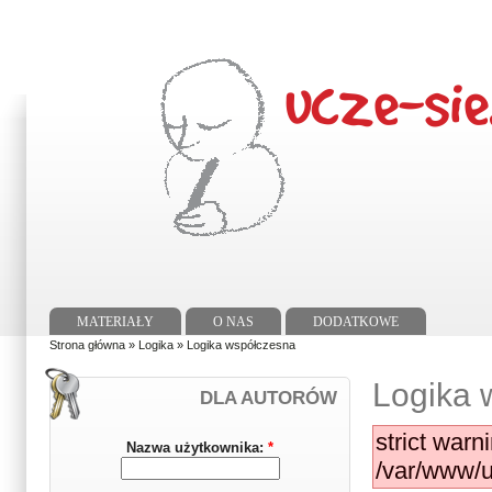
MATERIAŁY
O NAS
DODATKOWE
Strona główna
»
Logika
» Logika współczesna
Logika 
DLA AUTORÓW
strict warn
Nazwa użytkownika:
*
/var/www/u